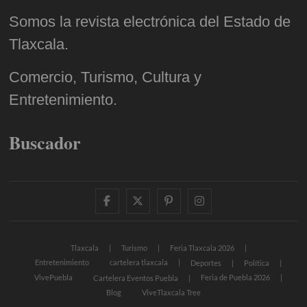
Somos la revista electrónica del Estado de
Tlaxcala.
Comercio, Turismo, Cultura y
Entretenimiento.
Buscador
facebook
twitter
pinterest
instagram
Tlaxcala
Turismo
Feria Tlaxcala 2026
Entretenimiento
cartelera tlaxcala
Deportes
Política
VivePuebla
Feria de Puebla 2026
Cartelera Eventos Puebla
Blog
ViveTlaxcala Tree