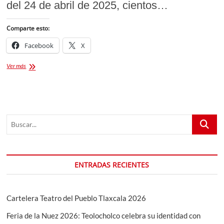
del 24 de abril de 2025, cientos…
Comparte esto:
Facebook
X
Maroon
Ver más
5
Desata
la
Pasión
en
Buscar...
la
Inauguración
de
la
Feria
ENTRADAS RECIENTES
de
Puebla
Cartelera Teatro del Pueblo Tlaxcala 2026
Feria de la Nuez 2026: Teolocholco celebra su identidad con