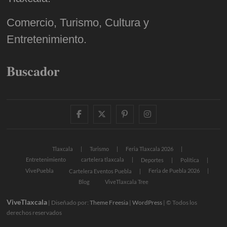
Comercio, Turismo, Cultura y
Entretenimiento.
Buscador
facebook
twitter
pinterest
instagram
Tlaxcala
Turismo
Feria Tlaxcala 2026
Entretenimiento
cartelera tlaxcala
Deportes
Política
VivePuebla
Feria de Puebla 2026
Cartelera Eventos Puebla
Blog
ViveTlaxcala Tree
ViveTlaxcala
| Diseñado por:
Theme Freesia
|
WordPress
| © Todos los
derechos reservados