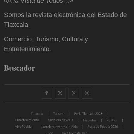
«A la Vista de Todos…»
Somos la revista electrónica del Estado de
Tlaxcala.
Comercio, Turismo, Cultura y
Entretenimiento.
Buscador
facebook
twitter
pinterest
instagram
Tlaxcala
Turismo
Feria Tlaxcala 2026
Entretenimiento
cartelera tlaxcala
Deportes
Política
VivePuebla
Feria de Puebla 2026
Cartelera Eventos Puebla
Blog
ViveTlaxcala Tree