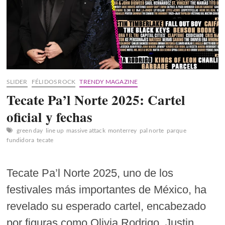
SLIDER
FÉLIDOS ROCK
TRENDY MAGAZINE
Tecate Pa’l Norte 2025: Cartel
oficial y fechas
green day
line up
massive attack
monterrey
pal norte
parque
fundidora
tecate
Tecate Pa’l Norte 2025, uno de los
festivales más importantes de México, ha
revelado su esperado cartel, encabezado
por figuras como Olivia Rodrigo, Justin