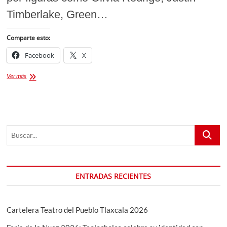
Timberlake, Green…
Comparte esto:
Facebook
X
Tecate
Ver más
Pa’l
Norte
2025:
Cartel
oficial
Buscar...
y
fechas
ENTRADAS RECIENTES
Cartelera Teatro del Pueblo Tlaxcala 2026