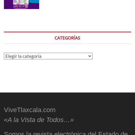
CATEGORÍAS
Categorías
ViveTlaxcala.com
«A la Vista de Todos…»
Somos la revista electrónica del Estado de