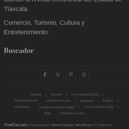
Tlaxcala.
Comercio, Turismo, Cultura y
Entretenimiento.
Buscador
facebook
twitter
pinterest
instagram
Tlaxcala
Turismo
Feria Tlaxcala 2026
Entretenimiento
cartelera tlaxcala
Deportes
Política
VivePuebla
Feria de Puebla 2026
Cartelera Eventos Puebla
Blog
ViveTlaxcala Tree
ViveTlaxcala
| Diseñado por:
Theme Freesia
|
WordPress
| © Todos los