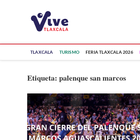
Saltar
al
ViveTlaxcala
contenido
A LA VISTA DE TODOS
TLAXCALA
TURISMO
FERIA TLAXCALA 2026
Etiqueta:
palenque san marcos