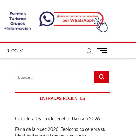
B
BLOG
o
t
ó
Buscar...
n
d
e
m
ENTRADAS RECIENTES
e
n
ú
Cartelera Teatro del Pueblo Tlaxcala 2026
Feria de la Nuez 2026: Teolocholco celebra su
identidad con gastronomía, cultura y