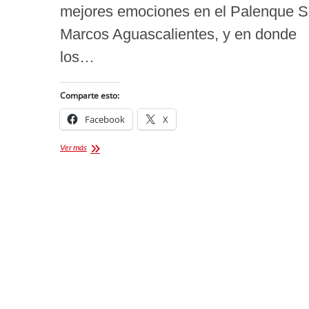
mejores emociones en el Palenque 
Marcos Aguascalientes, y en donde
los…
Comparte esto:
Facebook
X
GRAN
Ver más
CIERRE
DEL
PALENQUE
SAN
MARCOS
AGUASCALIENTES
2024