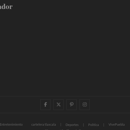
ador
facebook
twitter
pinterest
instagram
Entretenimiento
cartelera tlaxcala
VivePuebla
Deportes
Política