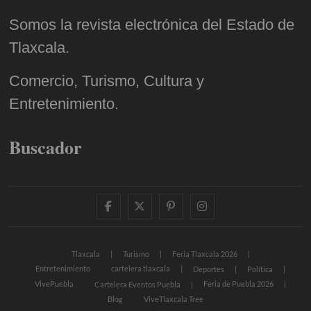
Somos la revista electrónica del Estado de
Tlaxcala.
Comercio, Turismo, Cultura y
Entretenimiento.
Buscador
facebook
twitter
pinterest
instagram
Tlaxcala
Turismo
Feria Tlaxcala 2026
Entretenimiento
cartelera tlaxcala
Deportes
Política
VivePuebla
Feria de Puebla 2026
Cartelera Eventos Puebla
Blog
ViveTlaxcala Tree