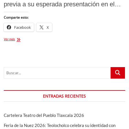
previa a su esperada presentación en el…
Comparte esto:
Facebook
X
Rueda
Ver más
de
Prensa:
Grupo
de
Banda
Buscar...
La
Adictiva
ENTRADAS RECIENTES
Cartelera Teatro del Pueblo Tlaxcala 2026
Feria de la Nuez 2026: Teolocholco celebra su identidad con