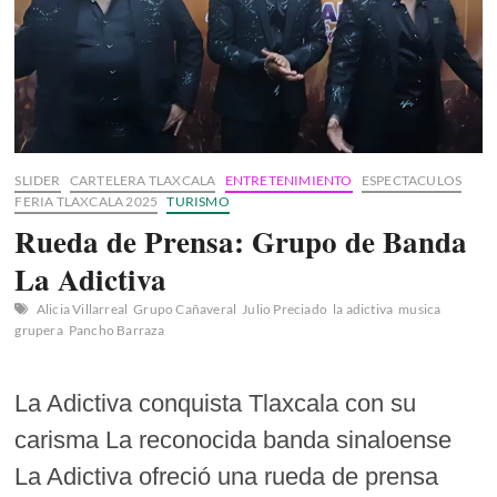
SLIDER
CARTELERA TLAXCALA
ENTRETENIMIENTO
ESPECTACULOS
FERIA TLAXCALA 2025
TURISMO
Rueda de Prensa: Grupo de Banda
La Adictiva
Alicia Villarreal
Grupo Cañaveral
Julio Preciado
la adictiva
musica
grupera
Pancho Barraza
La Adictiva conquista Tlaxcala con su
carisma La reconocida banda sinaloense
La Adictiva ofreció una rueda de prensa