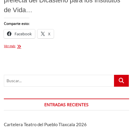
prefecta del Dicasterio para los Institutos
de Vida…
Comparte esto:
Facebook
X
Rompiendo
Ver más
Barreras:
Sor
Simona
Brambilla,
la
Buscar...
Primera
Mujer
Prefecta
en
la
ENTRADAS RECIENTES
Historia
del
Vaticano
Cartelera Teatro del Pueblo Tlaxcala 2026