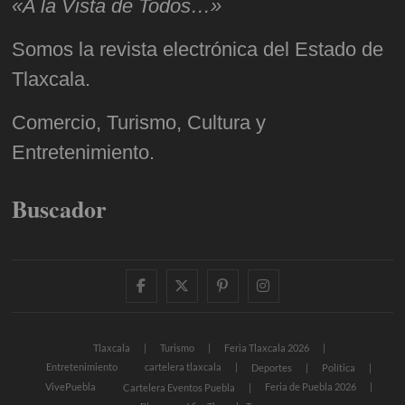
«A la Vista de Todos…»
Somos la revista electrónica del Estado de
Tlaxcala.
Comercio, Turismo, Cultura y
Entretenimiento.
Buscador
facebook
twitter
pinterest
instagram
Tlaxcala
Turismo
Feria Tlaxcala 2026
Entretenimiento
cartelera tlaxcala
Deportes
Política
VivePuebla
Feria de Puebla 2026
Cartelera Eventos Puebla