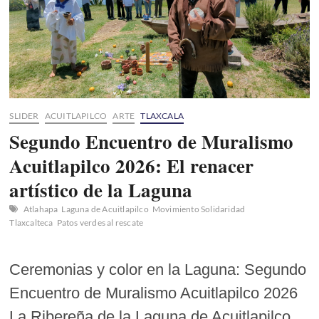
SLIDER
ACUITLAPILCO
ARTE
TLAXCALA
Segundo Encuentro de Muralismo
Acuitlapilco 2026: El renacer
artístico de la Laguna
Atlahapa
Laguna de Acuitlapilco
Movimiento Solidaridad
Tlaxcalteca
Patos verdes al rescate
Ceremonias y color en la Laguna: Segundo
Encuentro de Muralismo Acuitlapilco 2026
La Ribereña de la Laguna de Acuitlapilco,