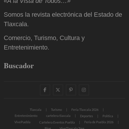
«A la Vista de Todos…»
Somos la revista electrónica del Estado de
Tlaxcala.
Comercio, Turismo, Cultura y
Entretenimiento.
Buscador
facebook
twitter
pinterest
instagram
Tlaxcala
Turismo
Feria Tlaxcala 2026
Entretenimiento
cartelera tlaxcala
Deportes
Política
VivePuebla
Feria de Puebla 2026
Cartelera Eventos Puebla
Blog
ViveTlaxcala Tree