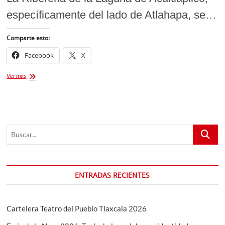
específicamente del lado de Atlahapa, se…
Comparte esto:
Facebook
X
Segundo
Ver más
Encuentro
de
Muralismo
Acuitlapilco
2026:
Buscar...
El
renacer
artístico
de
la
ENTRADAS RECIENTES
Laguna
Cartelera Teatro del Pueblo Tlaxcala 2026