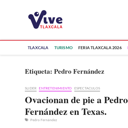
Saltar
al
ViveTlaxcala
contenido
A LA VISTA DE TODOS
TLAXCALA
TURISMO
FERIA TLAXCALA 2026
Etiqueta:
Pedro Fernández
SLIDER
ENTRETENIMIENTO
ESPECTACULOS
Ovacionan de pie a Pedro
Fernández en Texas.
Pedro Fernández