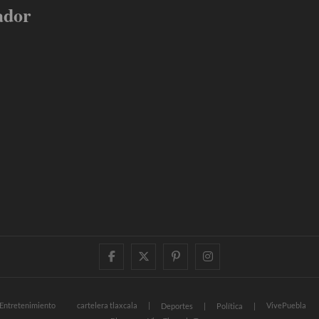
ador
facebook
twitter
pinterest
instagram
Entretenimiento
cartelera tlaxcala
VivePuebla
Deportes
Política