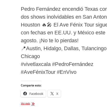
Pedro Fernández encendió Texas co
dos shows inolvidables en San Anton
Houston 🔥🎤 El Ave Fénix Tour sigu
con fechas en EE.UU. y México este
agosto. ¡No te lo pierdas!
📍Austin, Hidalgo, Dallas, Tulancingo
Chicago
#vivetlaxcala #PedroFernández
#AveFénixTour #EnVivo
Comparte esto:
Facebook
X
Ovacionan
Ver más