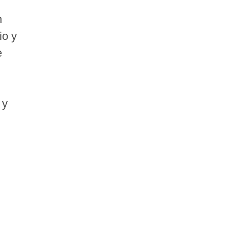
n
io y
e
 y