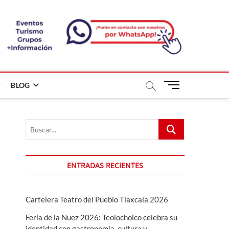
B
BLOG
o
t
ó
Buscar...
n
d
e
m
ENTRADAS RECIENTES
e
n
ú
Cartelera Teatro del Pueblo Tlaxcala 2026
Feria de la Nuez 2026: Teolocholco celebra su
identidad con gastronomía, cultura y