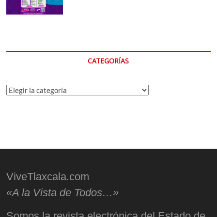
CATEGORÍAS
Categorías
ViveTlaxcala.com
«A la Vista de Todos…»
Somos la revista electrónica del Estado de