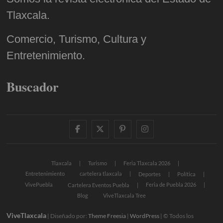
Tlaxcala.
Comercio, Turismo, Cultura y
Entretenimiento.
Buscador
facebook
twitter
pinterest
instagram
Tlaxcala
Turismo
Feria Tlaxcala 2026
Entretenimiento
cartelera tlaxcala
Deportes
Política
VivePuebla
Feria de Puebla 2026
Cartelera Eventos Puebla
Blog
ViveTlaxcala Tree
ViveTlaxcala
| Diseñado por:
Theme Freesia
|
WordPress
| © Todos los