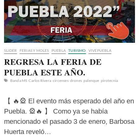
SLIDER
FERIAS Y MOLES
PUEBLA
TURISMO
VIVEPUEBLA
REGRESA LA FERIA DE
PUEBLA ESTE AÑO.
Banda MS
Carlos Rivera
circenses
drones
palenque
pirotecnia
【 🔥🎡 El evento más esperado del año en
Puebla. 🎡🔥 】️ Como ya se había
mencionado el pasado 3 de enero, Barbosa
Huerta reveló…