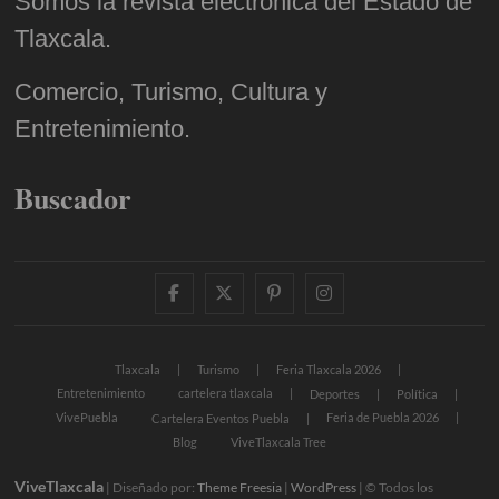
Somos la revista electrónica del Estado de
Tlaxcala.
Comercio, Turismo, Cultura y
Entretenimiento.
Buscador
facebook
twitter
pinterest
instagram
Tlaxcala
Turismo
Feria Tlaxcala 2026
Entretenimiento
cartelera tlaxcala
Deportes
Política
VivePuebla
Feria de Puebla 2026
Cartelera Eventos Puebla
Blog
ViveTlaxcala Tree
ViveTlaxcala
| Diseñado por:
Theme Freesia
|
WordPress
| © Todos los