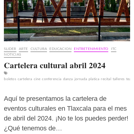
SLIDER
ARTE
CULTURA
EDUCACION
ENTRETENIMIENTO
ITC
NOTICIAS
Cartelera cultural abril 2024
boletos
cartelera
cine
conferencia
danza
jornada
platica
recital
talleres
teat
Aquí te presentamos la cartelera de
eventos culturales en Tlaxcala para el mes
de abril del 2024. ¡No te los puedes perder!
¿Qué tenemos de…