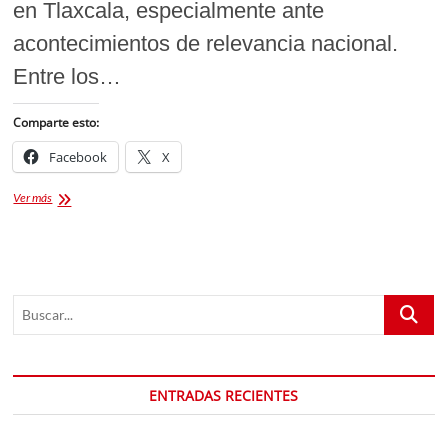
en Tlaxcala, especialmente ante
acontecimientos de relevancia nacional.
Entre los…
Comparte esto:
Facebook
X
Secretaría
Ver más
de
Seguridad
Ciudadana
refuerza
estrategias
Buscar...
de
prevención
y
mando
coordinado
ENTRADAS RECIENTES
en
Tlaxcala