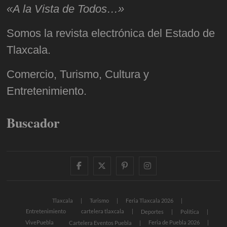
«A la Vista de Todos…»
Somos la revista electrónica del Estado de
Tlaxcala.
Comercio, Turismo, Cultura y
Entretenimiento.
Buscador
facebook
twitter
pinterest
instagram
Tlaxcala
Turismo
Feria Tlaxcala 2026
Entretenimiento
cartelera tlaxcala
Deportes
Política
VivePuebla
Feria de Puebla 2026
Cartelera Eventos Puebla