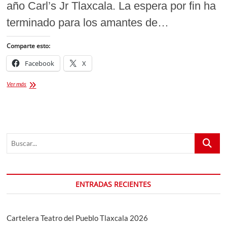
año Carl’s Jr Tlaxcala. La espera por fin ha
terminado para los amantes de…
Comparte esto:
Facebook
X
Hamburguesas
Ver más
gratis
por
un
año
Carl’s
Buscar...
Jr
Tlaxcala,
las
obtendrán
las
ENTRADAS RECIENTES
primeras
100
personas
en
Cartelera Teatro del Pueblo Tlaxcala 2026
la