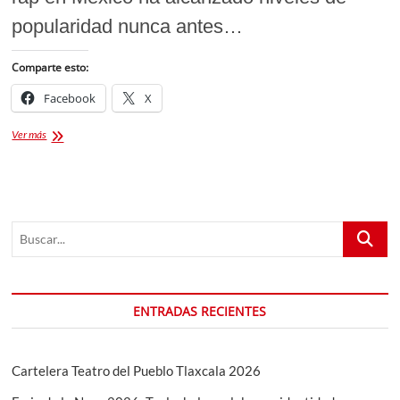
popularidad nunca antes…
Comparte esto:
Facebook
X
Alemán
Ver más
en
Teatro
del
Pueblo
Feria
Buscar...
Puebla
2026:
El
Rap
Mexicano
ENTRADAS RECIENTES
Domina
Los
Fuertes
Cartelera Teatro del Pueblo Tlaxcala 2026