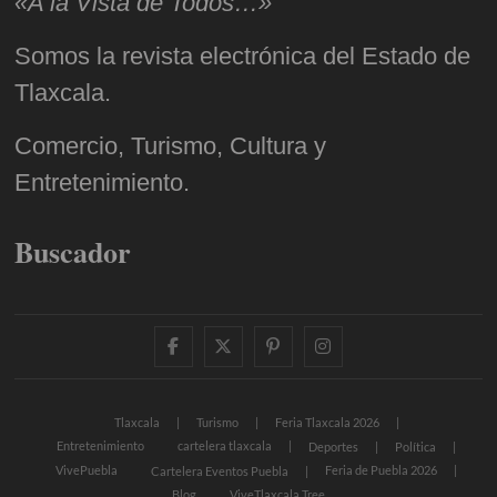
«A la Vista de Todos…»
Somos la revista electrónica del Estado de
Tlaxcala.
Comercio, Turismo, Cultura y
Entretenimiento.
Buscador
facebook
twitter
pinterest
instagram
Tlaxcala
Turismo
Feria Tlaxcala 2026
Entretenimiento
cartelera tlaxcala
Deportes
Política
VivePuebla
Feria de Puebla 2026
Cartelera Eventos Puebla
Blog
ViveTlaxcala Tree