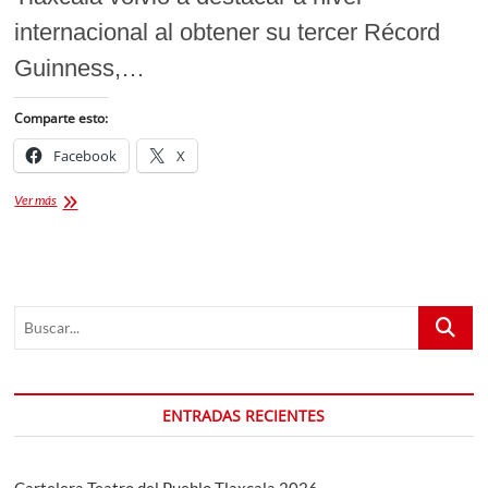
internacional al obtener su tercer Récord
Guinness,…
Comparte esto:
Facebook
X
Récord
Ver más
Guinness
Tlaxcala
logra
el
Pan
Buscar...
de
Fiesta
más
grande
del
ENTRADAS RECIENTES
mundo
Cartelera Teatro del Pueblo Tlaxcala 2026