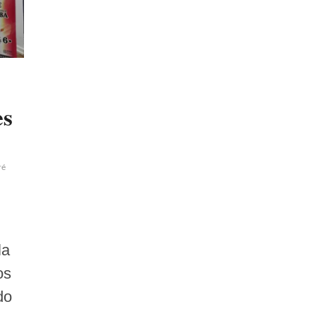
es
ré
la
os
do