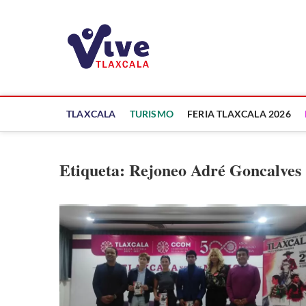
Saltar
al
ViveTlaxcala
contenido
A LA VISTA DE TODOS
TLAXCALA
TURISMO
FERIA TLAXCALA 2026
Etiqueta:
Rejoneo Adré Goncalves