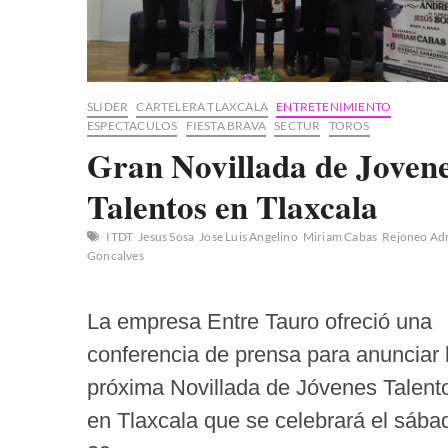
SLIDER
CARTELERA TLAXCALA
ENTRETENIMIENTO
ESPECTACULOS
FIESTA BRAVA
SECTUR
TOROS
Gran Novillada de Joven
Talentos en Tlaxcala
ITDT
Jesus Sosa
Jose Luis Angelino
Miriam Cabas
Rejoneo Ad
Goncalves
La empresa Entre Tauro ofreció una
conferencia de prensa para anunciar 
próxima Novillada de Jóvenes Talent
en Tlaxcala que se celebrará el sába