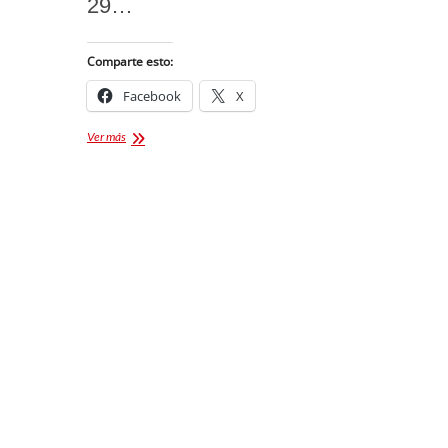
29…
Comparte esto:
Facebook
X
Gran
Ver más
Novillada
de
Jovenes
Talentos
en
Tlaxcala