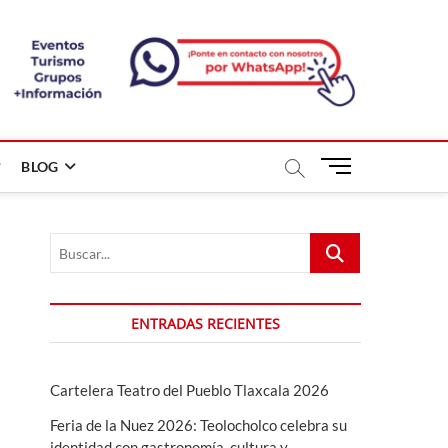
B
BLOG
o
t
ó
Buscar...
n
d
e
m
ENTRADAS RECIENTES
e
n
ú
Cartelera Teatro del Pueblo Tlaxcala 2026
Feria de la Nuez 2026: Teolocholco celebra su
identidad con gastronomía, cultura y