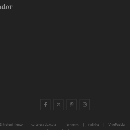
ador
facebook
twitter
pinterest
instagram
Entretenimiento
cartelera tlaxcala
VivePuebla
Deportes
Política