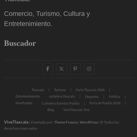
Comercio, Turismo, Cultura y
Entretenimiento.
Buscador
facebook
twitter
pinterest
instagram
Tlaxcala
Turismo
Feria Tlaxcala 2026
Entretenimiento
cartelera tlaxcala
Deportes
Política
VivePuebla
Feria de Puebla 2026
Cartelera Eventos Puebla
Blog
ViveTlaxcala Tree
ViveTlaxcala
| Diseñado por:
Theme Freesia
|
WordPress
| © Todos los
derechos reservados