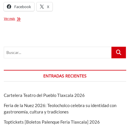
Facebook
X
Feria
Ver más
del
Taco
de
Canasta
2025
Buscar...
ENTRADAS RECIENTES
Cartelera Teatro del Pueblo Tlaxcala 2026
Feria de la Nuez 2026: Teolocholco celebra su identidad con
gastronomía, cultura y tradiciones
Toptickets [Boletos Palenque Feria Tlaxcala] 2026