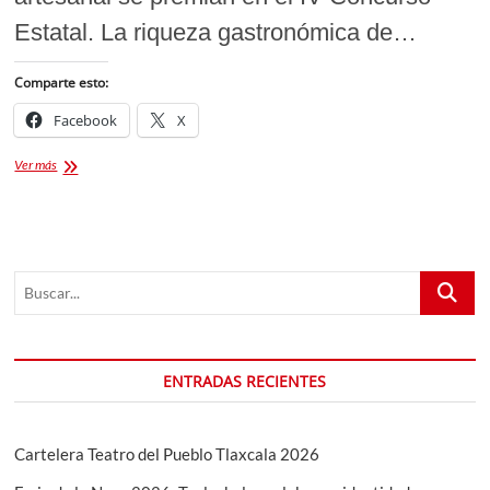
Estatal. La riqueza gastronómica de…
Comparte esto:
Facebook
X
Concurso
Ver más
Estatal
de
Pan
de
Fiesta
Buscar...
en
Tlaxcala
2026:
Tradición,
sabor
ENTRADAS RECIENTES
y
50
mil
pesos
Cartelera Teatro del Pueblo Tlaxcala 2026
en
premios