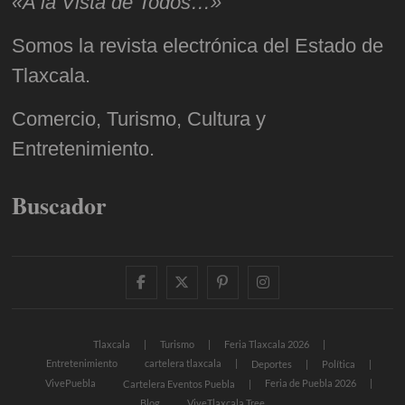
«A la Vista de Todos…»
Somos la revista electrónica del Estado de
Tlaxcala.
Comercio, Turismo, Cultura y
Entretenimiento.
Buscador
facebook
twitter
pinterest
instagram
Tlaxcala
Turismo
Feria Tlaxcala 2026
Entretenimiento
cartelera tlaxcala
Deportes
Política
VivePuebla
Feria de Puebla 2026
Cartelera Eventos Puebla
Blog
ViveTlaxcala Tree