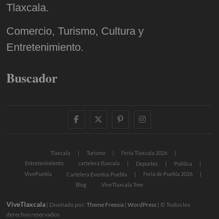
Tlaxcala.
Comercio, Turismo, Cultura y
Entretenimiento.
Buscador
facebook
twitter
pinterest
instagram
Tlaxcala
Turismo
Feria Tlaxcala 2026
Entretenimiento
cartelera tlaxcala
Deportes
Política
VivePuebla
Feria de Puebla 2026
Cartelera Eventos Puebla
Blog
ViveTlaxcala Tree
ViveTlaxcala
| Diseñado por:
Theme Freesia
|
WordPress
| © Todos los
derechos reservados