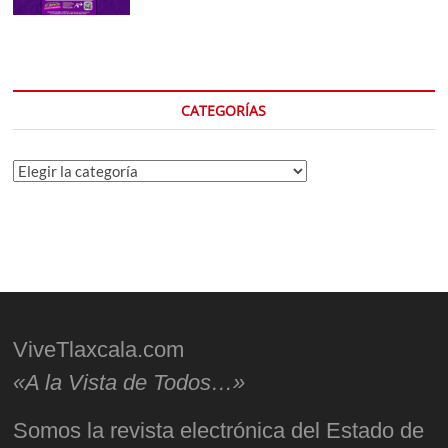
CATEGORÍAS
Categorías
ViveTlaxcala.com
«A la Vista de Todos…»
Somos la revista electrónica del Estado de