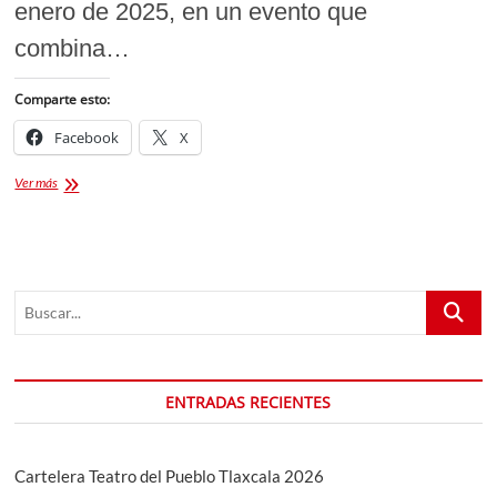
enero de 2025, en un evento que
combina…
Comparte esto:
Facebook
X
Coronación
Ver más
de
Señorita
México
y
Teen
Buscar...
México
2025.
Belleza
y
Tradición
ENTRADAS RECIENTES
en
Tlaxcala
Cartelera Teatro del Pueblo Tlaxcala 2026