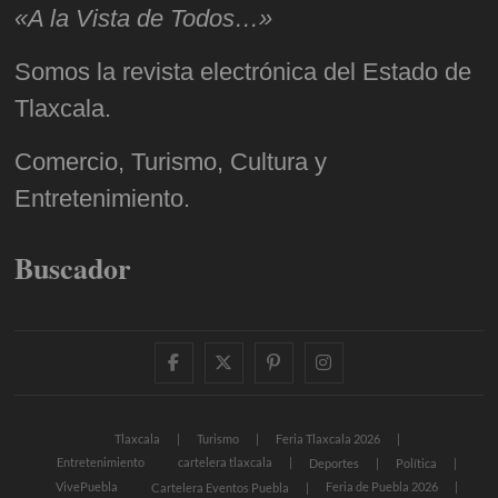
«A la Vista de Todos…»
Somos la revista electrónica del Estado de
Tlaxcala.
Comercio, Turismo, Cultura y
Entretenimiento.
Buscador
facebook
twitter
pinterest
instagram
Tlaxcala
Turismo
Feria Tlaxcala 2026
Entretenimiento
cartelera tlaxcala
Deportes
Política
VivePuebla
Feria de Puebla 2026
Cartelera Eventos Puebla