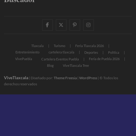
facebook
twitter
pinterest
instagram
Tlaxcala
Turismo
Feria Tlaxcala 2026
Entretenimiento
cartelera tlaxcala
Deportes
Política
VivePuebla
Feria de Puebla 2026
Cartelera Eventos Puebla
Blog
ViveTlaxcala Tree
ViveTlaxcala
| Diseñado por:
Theme Freesia
|
WordPress
| © Todos los
derechos reservados