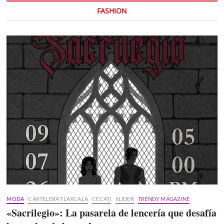
FASHION
MODA
CARTELERA TLAXCALA
CECATI
SLIDER
TRENDY MAGAZINE
«Sacrilegio»: La pasarela de lencería que desafía