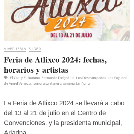
VIVEPUEBLA
SLIDER
Feria de Atlixco 2024: fechas,
horarios y artistas
El Yaki y El Juanma
Fernando Delgadillo
Los Destrampados
Los Yaguarú
de Angel Venegas
sonora santanera
ximena Sariñana
La Feria de Atlixco 2024 se llevará a cabo
del 13 al 21 de julio en el Centro de
Convenciones, y la presidenta municipal,
Ariadna…