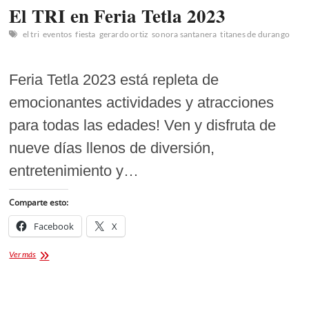
El TRI en Feria Tetla 2023
el tri
eventos
fiesta
gerardo ortiz
sonora santanera
titanes de durango
Feria Tetla 2023 está repleta de
emocionantes actividades y atracciones
para todas las edades! Ven y disfruta de
nueve días llenos de diversión,
entretenimiento y…
Comparte esto:
Facebook
X
El
Ver más
TRI
en
Feria
Tetla