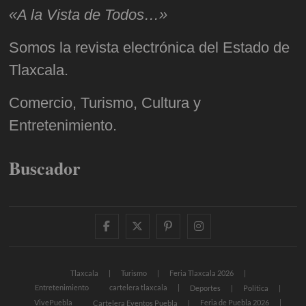
«A la Vista de Todos…»
Somos la revista electrónica del Estado de
Tlaxcala.
Comercio, Turismo, Cultura y
Entretenimiento.
Buscador
facebook
twitter
pinterest
instagram
Tlaxcala
Turismo
Feria Tlaxcala 2026
Entretenimiento
cartelera tlaxcala
Deportes
Política
VivePuebla
Feria de Puebla 2026
Cartelera Eventos Puebla