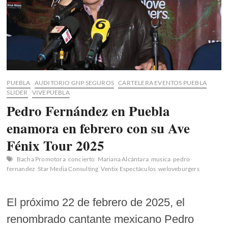
PUEBLA
AUDITORIO GNP SEGUROS
CARTELERA EVENTOS PUEBLA
SLIDER
VIVEPUEBLA
Pedro Fernández en Puebla
enamora en febrero con su Ave
Fénix Tour 2025
Bacha Promotora
concierto
Mariana Alcántara
musica
pedro
fernandez
Star Media Consulting
Ventix Espectáculos
weloveburgers
El próximo 22 de febrero de 2025, el
renombrado cantante mexicano Pedro