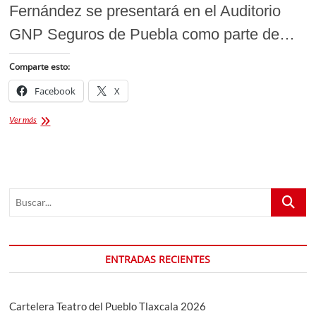
Fernández se presentará en el Auditorio
GNP Seguros de Puebla como parte de…
Comparte esto:
Facebook
X
Pedro
Ver más
Fernández
en
Puebla
enamora
en
Buscar...
febrero
con
su
Ave
Fénix
ENTRADAS RECIENTES
Tour
2025
Cartelera Teatro del Pueblo Tlaxcala 2026