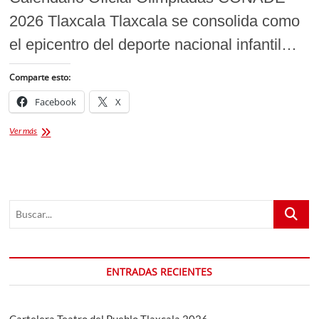
2026 Tlaxcala Tlaxcala se consolida como
el epicentro del deporte nacional infantil…
Comparte esto:
Facebook
X
Calendario
Ver más
Oficial
Olimpiadas
CONADE
2026
Tlaxcala:
Buscar...
fechas
y
disciplinas
ENTRADAS RECIENTES
Cartelera Teatro del Pueblo Tlaxcala 2026