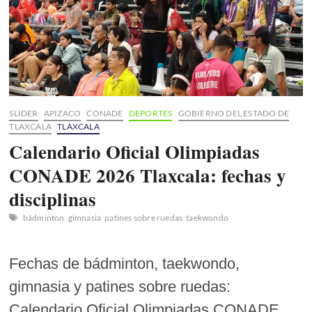
SLIDER
APIZACO
CONADE
DEPORTES
GOBIERNO DEL ESTADO DE
TLAXCALA
TLAXCALA
Calendario Oficial Olimpiadas
CONADE 2026 Tlaxcala: fechas y
disciplinas
bádminton
gimnasia
patines sobre ruedas
taekwondo
Fechas de bádminton, taekwondo,
gimnasia y patines sobre ruedas:
Calendario Oficial Olimpiadas CONADE