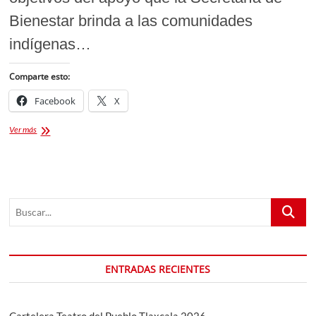
Bienestar brinda a las comunidades
indígenas…
Comparte esto:
Facebook
X
Secretaría
Ver más
de
Bienestar
impulsa
a
comunidades
Buscar...
indígenas
en
“Tlaxcala,
la
Feria
ENTRADAS RECIENTES
de
Ferias
2025”
Cartelera Teatro del Pueblo Tlaxcala 2026