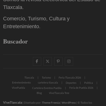
Tlaxcala.
Comercio, Turismo, Cultura y
Entretenimiento.
Buscador
facebook
twitter
pinterest
instagram
Tlaxcala
Turismo
Feria Tlaxcala 2026
Entretenimiento
cartelera tlaxcala
Deportes
Política
VivePuebla
Feria de Puebla 2026
Cartelera Eventos Puebla
Blog
ViveTlaxcala Tree
ViveTlaxcala
| Diseñado por:
Theme Freesia
|
WordPress
| © Todos los