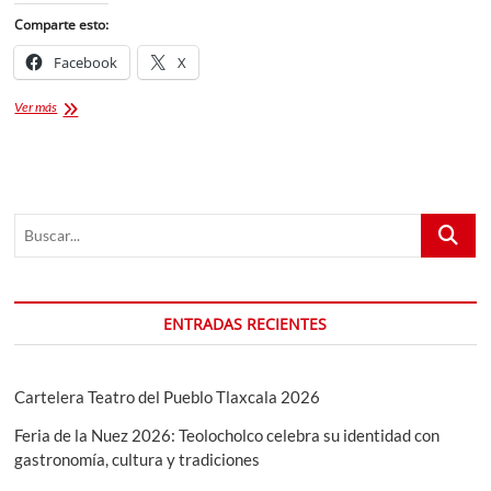
Comparte esto:
Facebook
X
Faltan
Ver más
pocos
días
para
la
EXPO
Buscar...
TATUAJE
PUEBLA
2024
ENTRADAS RECIENTES
Cartelera Teatro del Pueblo Tlaxcala 2026
Feria de la Nuez 2026: Teolocholco celebra su identidad con
gastronomía, cultura y tradiciones