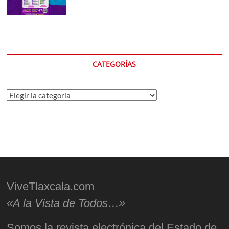
CATEGORÍAS
Categorías
ViveTlaxcala.com
«A la Vista de Todos…»
Somos la revista electrónica del Estado de