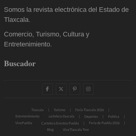
Somos la revista electrónica del Estado de
Tlaxcala.
Comercio, Turismo, Cultura y
Entretenimiento.
Buscador
facebook
twitter
pinterest
instagram
Tlaxcala
Turismo
Feria Tlaxcala 2026
Entretenimiento
cartelera tlaxcala
Deportes
Política
VivePuebla
Feria de Puebla 2026
Cartelera Eventos Puebla
Blog
ViveTlaxcala Tree