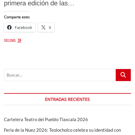
primera edición de las…
Comparte esto:
Facebook
X
Presentan
Ver más
en
Tlaxcala
«TEDx
Tizatlán»
para
Buscar...
difundir
ideas
y
generar
nuevos
ENTRADAS RECIENTES
conocimientos
Cartelera Teatro del Pueblo Tlaxcala 2026
Feria de la Nuez 2026: Teolocholco celebra su identidad con