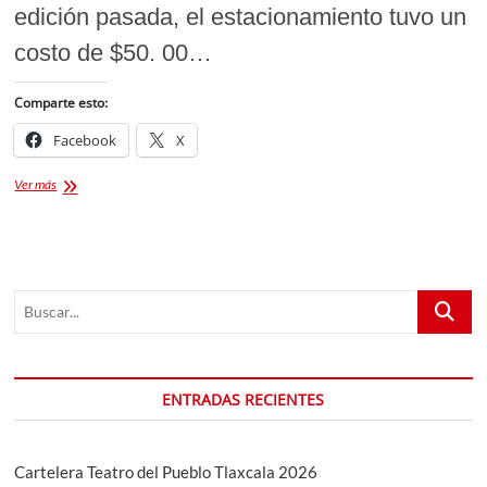
edición pasada, el estacionamiento tuvo un
costo de $50. 00…
Comparte esto:
Facebook
X
Estacionamiento
Ver más
en
la
Feria
de
Puebla
Buscar...
2025
a
$50
Oficial.
Por
ENTRADAS RECIENTES
confirmarse
para
2026
Cartelera Teatro del Pueblo Tlaxcala 2026