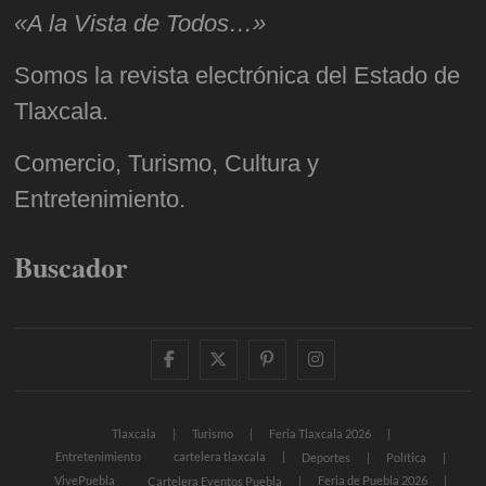
«A la Vista de Todos…»
Somos la revista electrónica del Estado de
Tlaxcala.
Comercio, Turismo, Cultura y
Entretenimiento.
Buscador
facebook
twitter
pinterest
instagram
Tlaxcala
Turismo
Feria Tlaxcala 2026
Entretenimiento
cartelera tlaxcala
Deportes
Política
VivePuebla
Feria de Puebla 2026
Cartelera Eventos Puebla