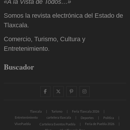
«A la Vista de Todos…»
Somos la revista electrónica del Estado de
Tlaxcala.
Comercio, Turismo, Cultura y
Entretenimiento.
Buscador
facebook
twitter
pinterest
instagram
Tlaxcala
Turismo
Feria Tlaxcala 2026
Entretenimiento
cartelera tlaxcala
Deportes
Política
VivePuebla
Feria de Puebla 2026
Cartelera Eventos Puebla