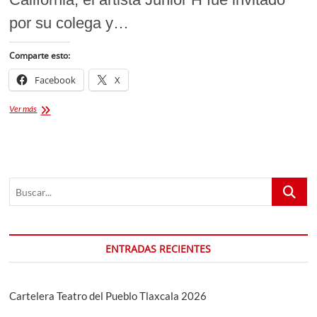
por su colega y…
Comparte esto:
Facebook
X
JUNIOR
Ver más
H
SORPRENDE
EN
COACHELLA
CON
Buscar...
UNA
ESPECTACULAR
APARICIÓN
DURANTE
EL
ENTRADAS RECIENTES
SET
DE
PESO
PLUMA.
Cartelera Teatro del Pueblo Tlaxcala 2026