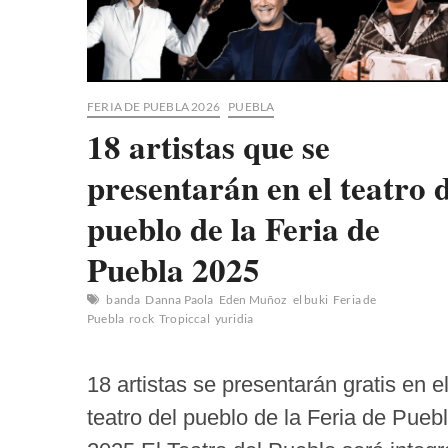
FERIA DE PUEBLA 2026
PUEBLA
18 artistas que se
presentarán en el teatro 
pueblo de la Feria de
Puebla 2025
banda
Danna Paola
Eden Muñoz
el buki
Feria de
Puebla
rock
Tropiccal
yuridia
18 artistas se presentarán gratis en e
teatro del pueblo de la Feria de Pueb