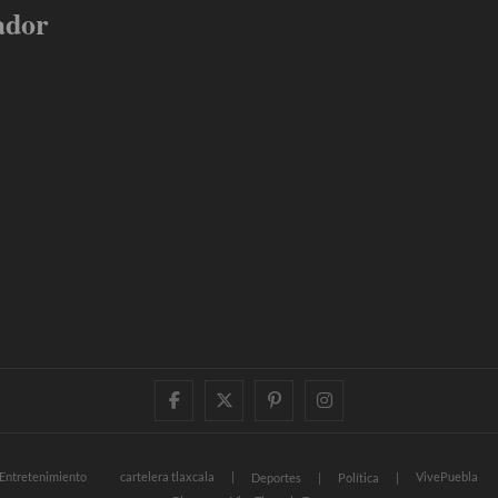
ador
facebook
twitter
pinterest
instagram
Entretenimiento
cartelera tlaxcala
VivePuebla
Deportes
Política