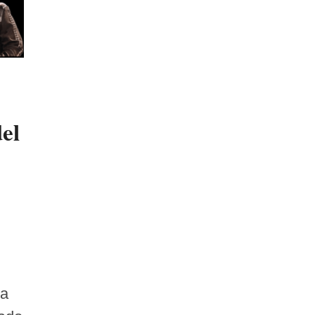
del
l
la