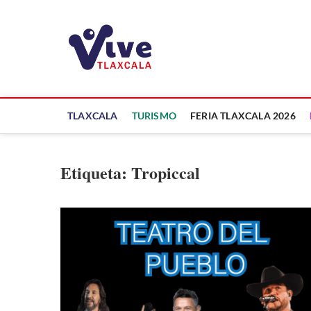
Saltar
al
ViveTlaxcala
contenido
A LA VISTA DE TODOS
TLAXCALA
TURISMO
FERIA TLAXCALA 2026
Etiqueta:
Tropiccal