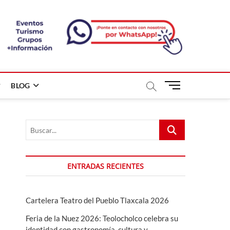
B
BLOG
o
t
ó
Buscar...
n
d
e
m
ENTRADAS RECIENTES
e
n
ú
Cartelera Teatro del Pueblo Tlaxcala 2026
Feria de la Nuez 2026: Teolocholco celebra su
identidad con gastronomía, cultura y