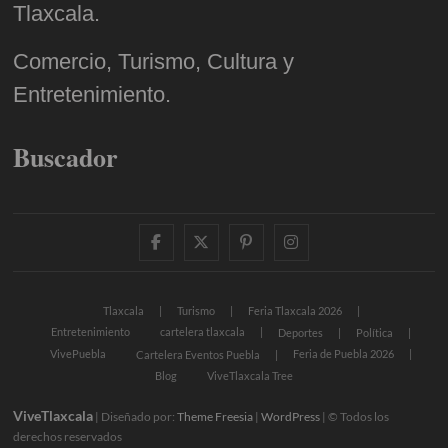
Tlaxcala.
Comercio, Turismo, Cultura y
Entretenimiento.
Buscador
facebook
twitter
pinterest
instagram
Tlaxcala
Turismo
Feria Tlaxcala 2026
Entretenimiento
cartelera tlaxcala
Deportes
Política
VivePuebla
Feria de Puebla 2026
Cartelera Eventos Puebla
Blog
ViveTlaxcala Tree
ViveTlaxcala
| Diseñado por:
Theme Freesia
|
WordPress
| © Todos los
derechos reservados