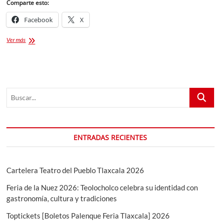
Comparte esto:
Facebook
X
Anabell
Ver más
Ávalos
toma
protesta
como
candidata
Buscar...
a
gobernadora
ENTRADAS RECIENTES
Cartelera Teatro del Pueblo Tlaxcala 2026
Feria de la Nuez 2026: Teolocholco celebra su identidad con
gastronomía, cultura y tradiciones
Toptickets [Boletos Palenque Feria Tlaxcala] 2026