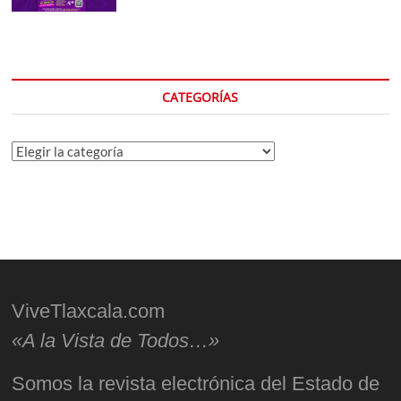
CATEGORÍAS
Categorías
ViveTlaxcala.com
«A la Vista de Todos…»
Somos la revista electrónica del Estado de