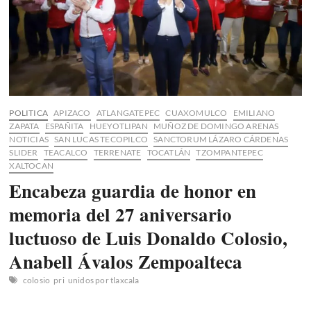
POLITICA
APIZACO
ATLANGATEPEC
CUAXOMULCO
EMILIANO
ZAPATA
ESPAÑITA
HUEYOTLIPAN
MUÑOZ DE DOMINGO ARENAS
NOTICIAS
SAN LUCAS TECOPILCO
SANCTORUM LÁZARO CÁRDENAS
SLIDER
TEACALCO
TERRENATE
TOCATLÁN
TZOMPANTEPEC
XALTOCAN
Encabeza guardia de honor en
memoria del 27 aniversario
luctuoso de Luis Donaldo Colosio,
Anabell Ávalos Zempoalteca
colosio
pri
unidos por tlaxcala