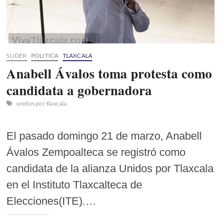
Donaldo
Colosio,
Anabell
Ávalos
Zempoalteca
SLIDER
POLITICA
TLAXCALA
Anabell Ávalos toma protesta como
candidata a gobernadora
unidos por tlaxcala
El pasado domingo 21 de marzo, Anabell
Ávalos Zempoalteca se registró como
candidata de la alianza Unidos por Tlaxcala
en el Instituto Tlaxcalteca de
Elecciones(ITE).…