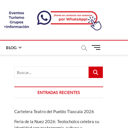
B
BLOG
o
t
ó
Buscar...
n
d
e
m
ENTRADAS RECIENTES
e
n
ú
Cartelera Teatro del Pueblo Tlaxcala 2026
Feria de la Nuez 2026: Teolocholco celebra su
identidad con gastronomía, cultura y