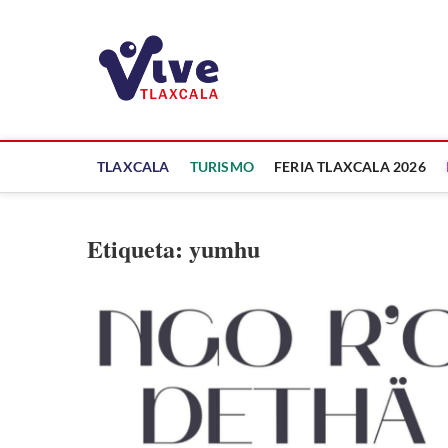
Saltar
al
ViveTlaxcala
contenido
A LA VISTA DE TODOS
TLAXCALA
TURISMO
FERIA TLAXCALA 2026
Etiqueta:
yumhu