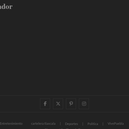
ador
facebook
twitter
pinterest
instagram
Entretenimiento
cartelera tlaxcala
VivePuebla
Deportes
Política