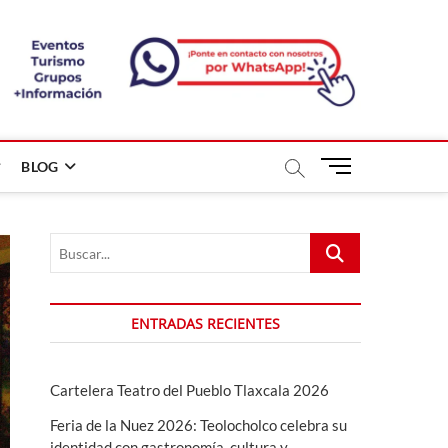
B
BLOG
o
t
ó
Buscar...
n
d
e
m
ENTRADAS RECIENTES
e
n
ú
Cartelera Teatro del Pueblo Tlaxcala 2026
Feria de la Nuez 2026: Teolocholco celebra su
identidad con gastronomía, cultura y