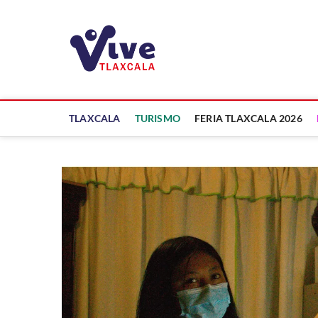
Saltar
al
ViveTlaxcala
contenido
A LA VISTA DE TODOS
TLAXCALA
TURISMO
FERIA TLAXCALA 2026