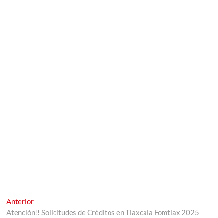
Navegación
Entrada
Anterior
anterior:
Atención!! Solicitudes de Créditos en Tlaxcala Fomtlax 2025