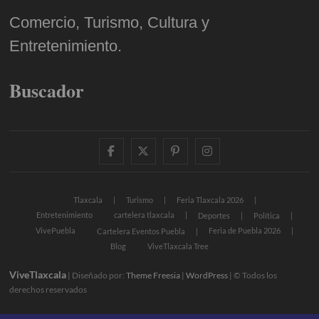
Comercio, Turismo, Cultura y
Entretenimiento.
Buscador
facebook
twitter
pinterest
instagram
Tlaxcala
Turismo
Feria Tlaxcala 2026
Entretenimiento
cartelera tlaxcala
Deportes
Política
VivePuebla
Feria de Puebla 2026
Cartelera Eventos Puebla
Blog
ViveTlaxcala Tree
ViveTlaxcala
| Diseñado por:
Theme Freesia
|
WordPress
| © Todos los
derechos reservados