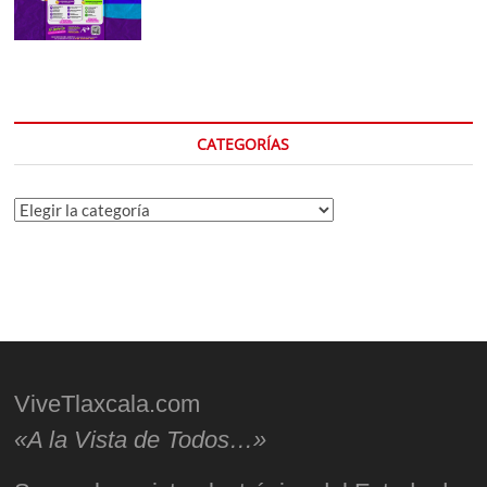
CATEGORÍAS
Categorías
ViveTlaxcala.com
«A la Vista de Todos…»