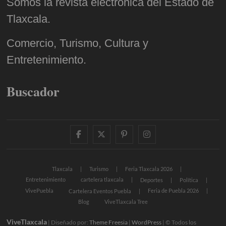
Somos la revista electrónica del Estado de
Tlaxcala.
Comercio, Turismo, Cultura y
Entretenimiento.
Buscador
facebook
twitter
pinterest
instagram
Tlaxcala
Turismo
Feria Tlaxcala 2026
Entretenimiento
cartelera tlaxcala
Deportes
Política
VivePuebla
Feria de Puebla 2026
Cartelera Eventos Puebla
Blog
ViveTlaxcala Tree
ViveTlaxcala
| Diseñado por:
Theme Freesia
|
WordPress
| © Todos los