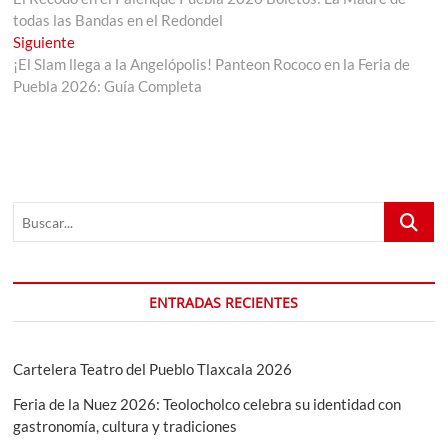
de
todas las Bandas en el Redondel
entradas
Entrada
Siguiente
siguiente:
¡El Slam llega a la Angelópolis! Panteon Rococo en la Feria de
Puebla 2026: Guía Completa
Buscar...
ENTRADAS RECIENTES
Cartelera Teatro del Pueblo Tlaxcala 2026
Feria de la Nuez 2026: Teolocholco celebra su identidad con
gastronomía, cultura y tradiciones