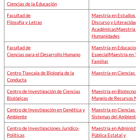
Ciencias de la Educación
Facultad de
Maestría en Estudios d
Filosofía y Letras
Discurso y Literacidad
Académicas
Maestría e
Humanidades
Facultad de
Maestría en Educacion
Ciencias para el Desarrollo Humano
Especial
Maestría en Te
Familiar
Centro Tlaxcala de Biología de la
Maestría en Ciencias B
Conducta
Centro de Investigación de Ciencias
Maestría en Biotecnolo
Biológicas
Manejo de Recursos Na
Centro de Investigación en Genética y
Maestría en Ciencias e
Ambiente
Sistemas del Ambiente
Centro de Investigaciones Jurídico-
Maestría en Administra
Políticas
Pública Estatal y