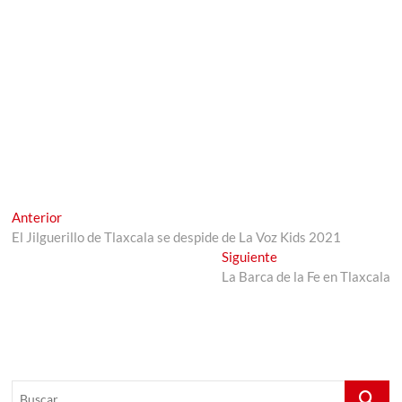
Navegación
Entrada
Anterior
anterior:
El Jilguerillo de Tlaxcala se despide de La Voz Kids 2021
de
Entrada
Siguiente
entradas
siguiente:
La Barca de la Fe en Tlaxcala
Buscar...