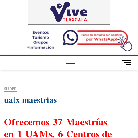
Saltar
ViveTlaxca
A LA VISTA
al
DE TODOS
contenido
B
o
t
ó
SLIDER
n
d
uatx maestrias
e
m
e
Ofrecemos 37 Maestrías
n
en 1 UAMs, 6 Centros de
ú