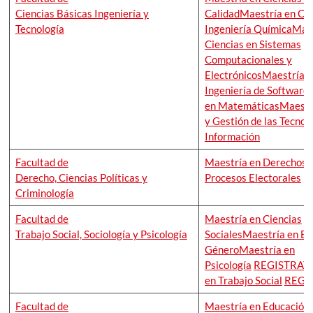
Ciencias Básicas Ingeniería y
Calidad
Maestría en Cie
Tecnología
Ingeniería Química
Maes
Ciencias en Sistemas
Computacionales y
Electrónicos
Maestría e
Ingeniería de Software
en Matemáticas
Maestr
y Gestión de las Tecnolo
Información
Facultad de
Maestría en Derechos P
Derecho, Ciencias Políticas y
Procesos Electorales
Criminología
Facultad de
Maestría en Ciencias
Trabajo Social, Sociología y Psicología
Sociales
Maestría en Es
Género
Maestría en
Psicología
REGISTRAT
en Trabajo Social
REGI
Facultad de
Maestría en Educación