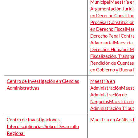
Municipal
Maestría en
Argumentación Jurídic
en Derecho Constitucio
Procesal Constituciona
en Derecho Fiscal
Maest
Derecho Penal Contradi
Adversarial
Maestría e
Derechos Humanos
Mae
Fiscalización, Transpar
Rendición de Cuentas
M
en Gobierno y Buena Po
Centro de Investigación en Ciencias
Maestría en
Administrativas
Administración
Maestrí
Administración de
Negocios
Maestría en
Administración Tributa
Centro de Investigaciones
Maestría en Análisis R
Interdisciplinarias Sobre Desarrollo
Regional