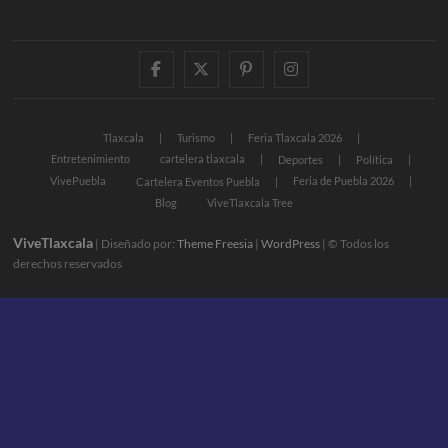
facebook
twitter
pinterest
instagram
Tlaxcala
Turismo
Feria Tlaxcala 2026
Entretenimiento
cartelera tlaxcala
Deportes
Política
VivePuebla
Feria de Puebla 2026
Cartelera Eventos Puebla
Blog
ViveTlaxcala Tree
ViveTlaxcala
| Diseñado por:
Theme Freesia
|
WordPress
| © Todos los
derechos reservados