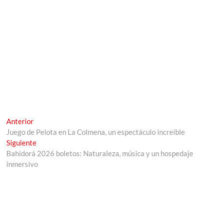
Navegación
Entrada
Anterior
anterior:
Juego de Pelota en La Colmena, un espectáculo increíble
de
Entrada
Siguiente
entradas
siguiente:
Bahidorá 2026 boletos: Naturaleza, música y un hospedaje
inmersivo