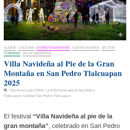
SLIDER
CULTURA
ENTRETENIMIENTO
GASTRONOMÍA
SECTUR
TURISMO
VILLA NAVIDEÑA
Villa Navideña al Pie de la Gran
Montaña en San Pedro Tlalcuapan
2025
Filarmonica de CDMX
La Villa Iluminada de San Pedro
Tlalcuapan
navidad
San Pedro Tlalcuapan
El festival
“Villa Navideña al pie de la
gran montaña”
, celebrado en San Pedro