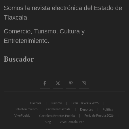
Somos la revista electrónica del Estado de
Tlaxcala.
Comercio, Turismo, Cultura y
Entretenimiento.
Buscador
facebook
twitter
pinterest
instagram
Tlaxcala
Turismo
Feria Tlaxcala 2026
Entretenimiento
cartelera tlaxcala
Deportes
Política
VivePuebla
Feria de Puebla 2026
Cartelera Eventos Puebla
Blog
ViveTlaxcala Tree