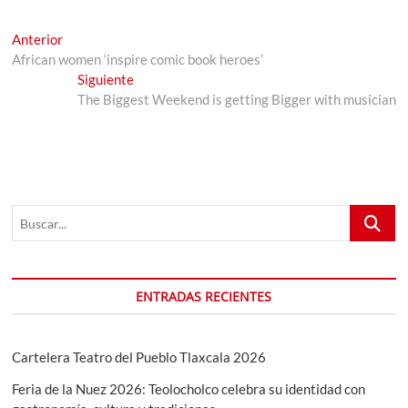
Navegación
Entrada
Anterior
anterior:
African women ‘inspire comic book heroes’
de
Entrada
Siguiente
entradas
siguiente:
The Biggest Weekend is getting Bigger with musician
Buscar...
ENTRADAS RECIENTES
Cartelera Teatro del Pueblo Tlaxcala 2026
Feria de la Nuez 2026: Teolocholco celebra su identidad con