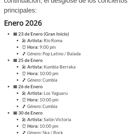
continuación, el desglose de los conciertos
principales:
Enero 2026
📅 23 de Enero (Gran Inicio)
🎤
Artista:
Rio Roma
⏰
Hora:
9:00 pm
🎵
Género:
Pop Latino / Balada
📅 25 de Enero
🎤
Artista:
Kumbia Berraka
⏰
Hora:
10:00 pm
🎵
Género:
Cumbia
📅 26 de Enero
🎤
Artista:
Los Yaguaru
⏰
Hora:
10:00 pm
🎵
Género:
Cumbia
📅 30 de Enero
🎤
Artista:
Salón Victoria
⏰
Hora:
10:00 pm
🎵
Género:
Ska / Rock