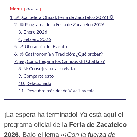
Menu
Ocultar
1.
🎉 ¡Cartelera Oficial: Feria de Zacatelco 2026! 🎡
2.
📅 Programa de la Feria de Zacatelco 2026
3.
Enero 2026
4.
Febrero 2026
5.
📍 Ubicación del Evento
6.
🥣 Gastronomía y Tradición: ¿Qué probar?
7.
🚗 ¿Cómo llegar a los Campos «El Chatlal»?
8.
💡 Consejos para tu visita
9.
Comparte esto:
10.
Relacionado
11.
Descubre más desde ViveTlaxcala
¡La espera ha terminado! Ya está aquí el
programa oficial de la
Feria de Zacatelco
2026
. Bajo el lema
«¡Con la fuerza de