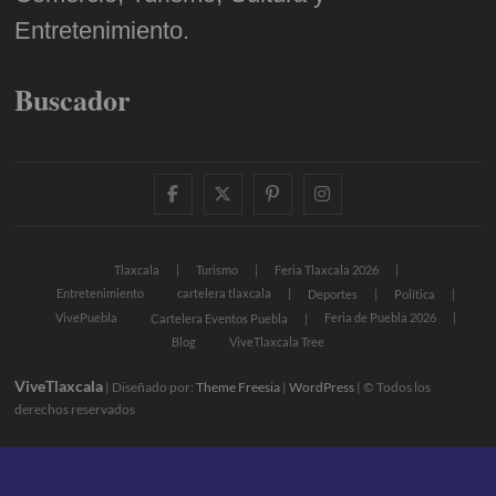
Entretenimiento.
Buscador
facebook
twitter
pinterest
instagram
Tlaxcala
Turismo
Feria Tlaxcala 2026
Entretenimiento
cartelera tlaxcala
Deportes
Política
VivePuebla
Feria de Puebla 2026
Cartelera Eventos Puebla
Blog
ViveTlaxcala Tree
ViveTlaxcala
| Diseñado por:
Theme Freesia
|
WordPress
| © Todos los
derechos reservados