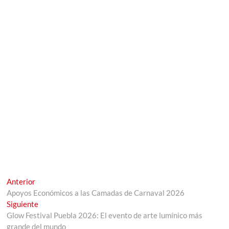
Navegación
Entrada
Anterior
anterior:
Apoyos Económicos a las Camadas de Carnaval 2026
de
Entrada
Siguiente
entradas
siguiente:
Glow Festival Puebla 2026: El evento de arte lumínico más
grande del mundo