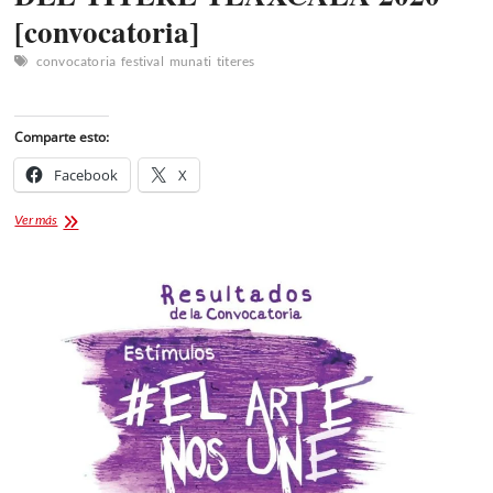
[convocatoria]
convocatoria
festival
munati
titeres
Comparte esto:
Facebook
X
35
Ver más
FESTIVAL
INTERNACIONAL
DEL
TÍTERE
TLAXCALA
2020
[convocatoria]