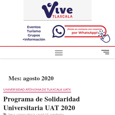
Saltar
ViveTlaxca
A LA VISTA
al
DE TODOS
contenido
B
o
t
ó
n
Mes:
agosto 2020
d
e
UNIVERSIDAD ATÓNOMA DE TLAXCALA UATX
m
Programa de Solidaridad
e
n
Universitaria UAT 2020
ú
beca
convocatoria
covid-19
pandemia