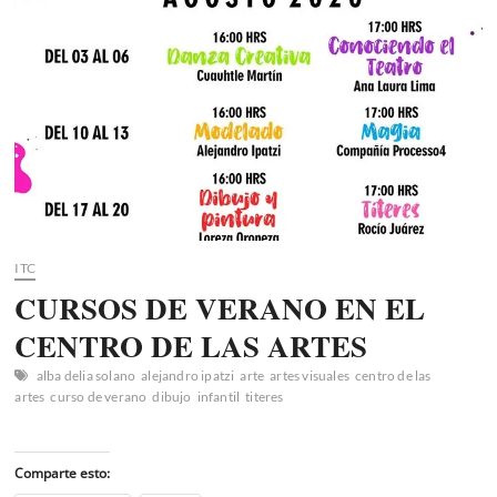
ITC
CURSOS DE VERANO EN EL
CENTRO DE LAS ARTES
alba delia solano
alejandro ipatzi
arte
artes visuales
centro de las
artes
curso de verano
dibujo
infantil
titeres
Comparte esto: