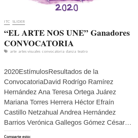
ITC
SLIDER
“EL ARTE NOS UNE” Ganadores
CONVOCATORIA
arte
artes visuales
convocatoria
danza
teatro
2020EstímulosResultados de la
ConvocatoriaDavid Rodrígo Ramírez
Hernández Ana Teresa Ortega Juárez
Mariana Torres Herrera Héctor Efraín
Castillo Netzahual Andrea Hernández
Barrios Verónica Gallegos Gómez César…
Comparte esto: