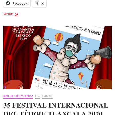
Facebook
X
CURSOS
Ver más
DE
VERANO
EN
EL
CENTRO
DE
LAS
ARTES
ENTRETENIMIENTO
ITC
SLIDER
35 FESTIVAL INTERNACIONAL
DEL TÍTERE TLAXCALA 2020