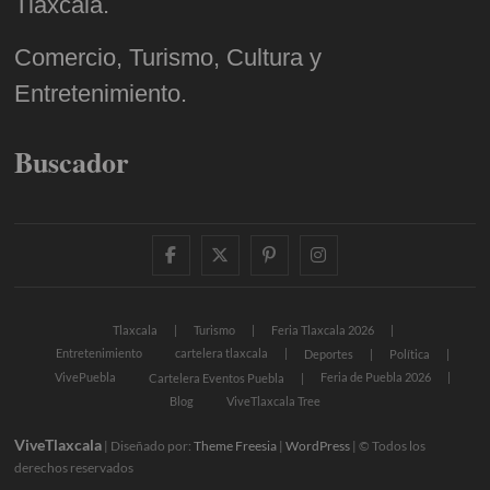
Tlaxcala.
Comercio, Turismo, Cultura y
Entretenimiento.
Buscador
facebook
twitter
pinterest
instagram
Tlaxcala
Turismo
Feria Tlaxcala 2026
Entretenimiento
cartelera tlaxcala
Deportes
Política
VivePuebla
Feria de Puebla 2026
Cartelera Eventos Puebla
Blog
ViveTlaxcala Tree
ViveTlaxcala
| Diseñado por:
Theme Freesia
|
WordPress
| © Todos los
derechos reservados