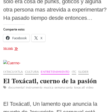
solo era cosa de punks, góticos y alguna
otra persona mas atrevida a experimentar?
Ha pasado tiempo desde entonces…
Comparte esto:
Facebook
X
La
Ver más
moda
de
los
Hombres
Sireno:
IXTACUIXTLA
CULTURA
ENTRETENIMIENTO
ITC
SLIDER
Pelo
El Toxácatl, cuerno de la pasión
y
Barbas
documental
instrumento
musica
semana santa
toxacatl
video
Se
Llenan
de
Color
El Toxácatl, Un lamento que anuncia la