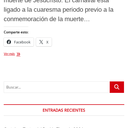
muerte de Jesucristo. El carnaval está
ligado a la cuaresma periodo previo a la
conmemoración de la muerte…
Comparte esto:
Facebook
X
El
Ver más
Toxácatl,
cuerno
de
la
pasión
Buscar...
ENTRADAS RECIENTES