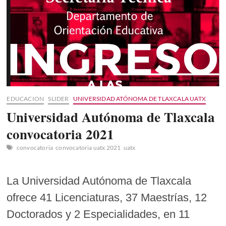
Voz
Kids
2021
EDUCACION
SLIDER
UNIVERSIDAD ATÓNOMA DE TLAXCALA UATX
Universidad Autónoma de Tlaxcala
convocatoria 2021
convocatoria
convocatoria uatx 2021
uatx
La Universidad Autónoma de Tlaxcala
ofrece 41 Licenciaturas, 37 Maestrías, 12
Doctorados y 2 Especialidades, en 11