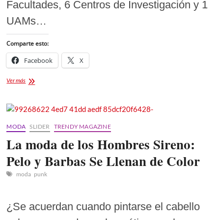
Facultades, 6 Centros de Investigación y 1
UAMs…
Comparte esto:
Facebook
X
Universidad
Ver más
Autónoma
de
Tlaxcala
convocatoria
2021
MODA
SLIDER
TRENDY MAGAZINE
La moda de los Hombres Sireno:
Pelo y Barbas Se Llenan de Color
moda
punk
¿Se acuerdan cuando pintarse el cabello