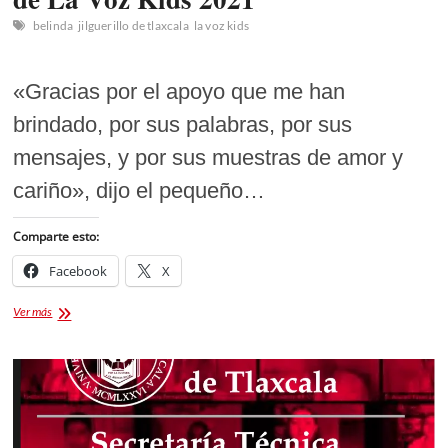
belinda
jilguerillo de tlaxcala
la voz kids
«Gracias por el apoyo que me han
brindado, por sus palabras, por sus
mensajes, y por sus muestras de amor y
cariño», dijo el pequeño…
Comparte esto:
Facebook
X
El
Ver más
Jilguerillo
de
Tlaxcala
se
despide
de
La