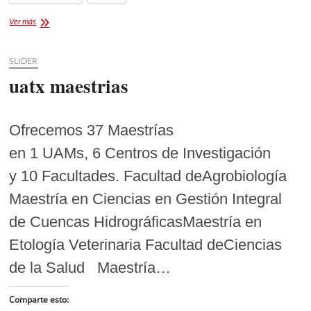
La
Ver más
Barca
de
la
SLIDER
Fe
uatx maestrias
en
Tlaxcala
Ofrecemos 37 Maestrías
en 1 UAMs, 6 Centros de Investigación
y 10 Facultades. Facultad deAgrobiología
Maestría en Ciencias en Gestión Integral
de Cuencas HidrográficasMaestría en
Etología Veterinaria Facultad deCiencias
de la Salud Maestría…
Comparte esto: