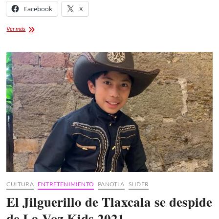
Facebook
X
uatx
Ver más
maestrias
CULTURA
ENTRETENIMIENTO
PANOTLA
SLIDER
El Jilguerillo de Tlaxcala se despide
de La Voz Kids 2021