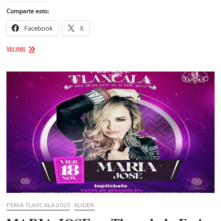
Comparte esto:
Facebook
X
Christian
Ver más
Nodal
Tlaxcala
Boletos
Palenque
FERIA TLAXCALA 2023
SLIDER