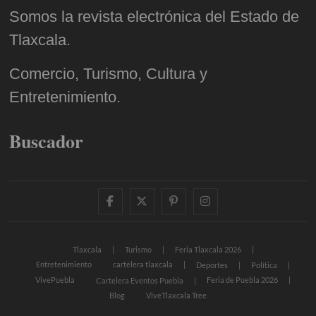
Somos la revista electrónica del Estado de
Tlaxcala.
Comercio, Turismo, Cultura y
Entretenimiento.
Buscador
facebook
twitter
pinterest
instagram
Tlaxcala
Turismo
Feria Tlaxcala 2026
Entretenimiento
cartelera tlaxcala
Deportes
Política
VivePuebla
Feria de Puebla 2026
Cartelera Eventos Puebla
Blog
ViveTlaxcala Tree