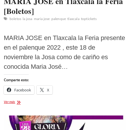
MARIA JOSE en Tlaxcala la Feria
[Boletos]
boletos
la josa
maria jose
palenque
tlaxcala
toptickets
MARIA JOSE en Tlaxcala la Feria presente
en el palenque 2022 , este 18 de
noviembre la Josa como de cariño es
conocida Maria José…
Comparte esto:
Facebook
X
MARIA
Ver más
JOSE
en
Tlaxcala
la
Feria