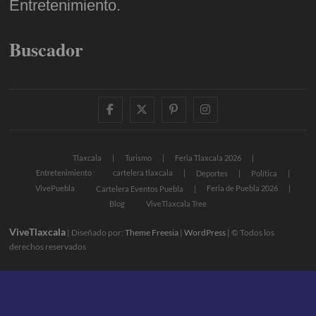
Entretenimiento.
Buscador
facebook
twitter
pinterest
instagram
Tlaxcala
Turismo
Feria Tlaxcala 2026
Entretenimiento
cartelera tlaxcala
Deportes
Política
VivePuebla
Feria de Puebla 2026
Cartelera Eventos Puebla
Blog
ViveTlaxcala Tree
ViveTlaxcala
| Diseñado por:
Theme Freesia
|
WordPress
| © Todos los
derechos reservados