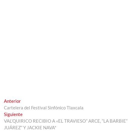
Navegación
Entrada
Anterior
anterior:
Cartelera del Festival Sinfónico Tlaxcala
de
Entrada
Siguiente
entradas
siguiente:
VAL’QUIRICO RECIBIO A «EL TRAVIESO” ARCE, “LA BARBIE”
JUÁREZ” Y JACKIE NAVA*