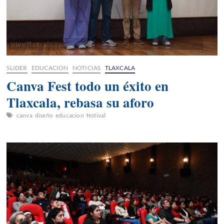
SLIDER
EDUCACION
NOTICIAS
TLAXCALA
Canva Fest todo un éxito en
Tlaxcala, rebasa su aforo
canva
diseño
educacion
festival