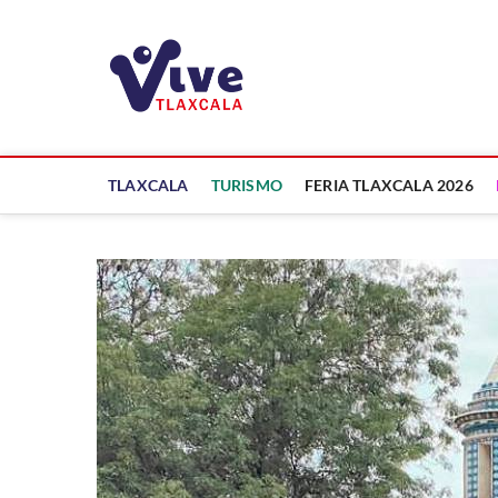
Saltar
al
ViveTlaxcala
contenido
A LA VISTA DE TODOS
TLAXCALA
TURISMO
FERIA TLAXCALA 2026