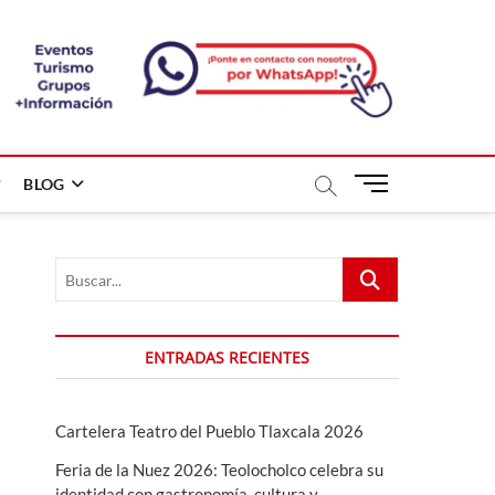
B
BLOG
o
t
ó
Buscar...
n
d
e
m
ENTRADAS RECIENTES
e
n
ú
Cartelera Teatro del Pueblo Tlaxcala 2026
Feria de la Nuez 2026: Teolocholco celebra su
identidad con gastronomía, cultura y