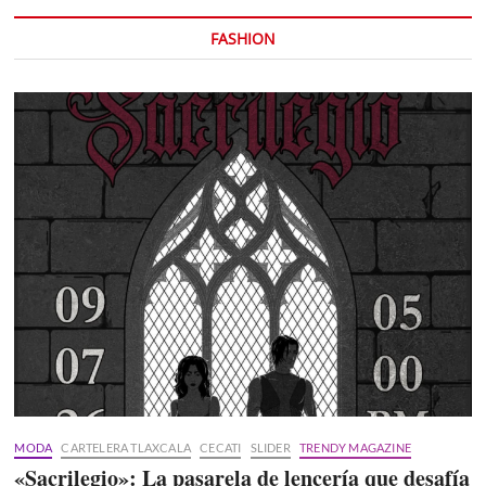
FASHION
MODA
CARTELERA TLAXCALA
CECATI
SLIDER
TRENDY MAGAZINE
«Sacrilegio»: La pasarela de lencería que desafía