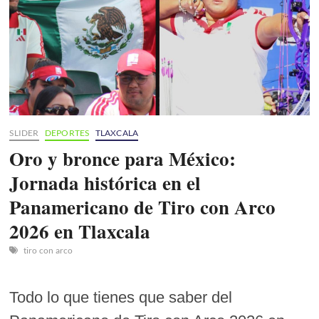
Precios
de
boletos
y
fecha
del
show
SLIDER
DEPORTES
TLAXCALA
Oro y bronce para México:
Jornada histórica en el
Panamericano de Tiro con Arco
2026 en Tlaxcala
tiro con arco
Todo lo que tienes que saber del