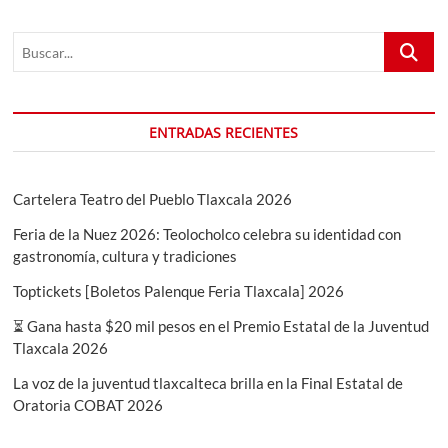
detalles
de
Buscar...
la
edición
2025
ENTRADAS RECIENTES
Cartelera Teatro del Pueblo Tlaxcala 2026
Feria de la Nuez 2026: Teolocholco celebra su identidad con
gastronomía, cultura y tradiciones
Toptickets [Boletos Palenque Feria Tlaxcala] 2026
⏳ Gana hasta $20 mil pesos en el Premio Estatal de la Juventud
Tlaxcala 2026
La voz de la juventud tlaxcalteca brilla en la Final Estatal de
Oratoria COBAT 2026