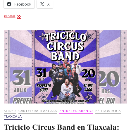
Facebook
X
Convocatoria
Ver más
Reina
de
Tlaxcala,
la
Feria
de
Ferias
2026:
La
Flor
Tlaxcalteca
SLIDER
CARTELERA TLAXCALA
ENTRETENIMIENTO
FÉLIDOS ROCK
TLAXCALA
Triciclo Circus Band en Tlaxcala: