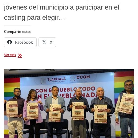
jóvenes del municipio a participar en el
casting para elegir…
Comparte esto:
Facebook
X
Sé
Ver más
la
próxima
Reina
Flor
Regional
de
Tlaxco
2026
[Convocatoria]