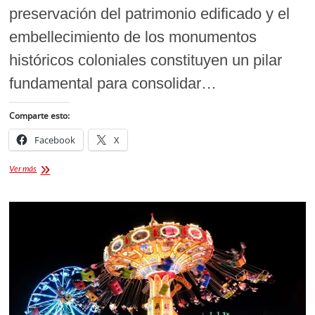
preservación del patrimonio edificado y el
embellecimiento de los monumentos
históricos coloniales constituyen un pilar
fundamental para consolidar…
Comparte esto:
Facebook
X
Iluminan
Ver más
Capilla
del
Pocito
de
Ocotlán
y
fortalecen
el
turismo
religioso