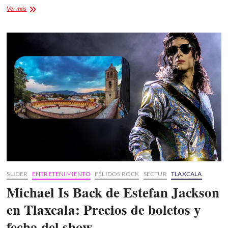
Encuentro
Ver más
de
Huéhuetl
y
Teponaxtli
2026
en
San
Ambrosio
Texantla:
Fecha
y
detalles
SLIDER
ENTRETENIMIENTO
FÉLIDOS ROCK
SECTUR
TLAXCALA
Michael Is Back de Estefan Jackson
en Tlaxcala: Precios de boletos y
fecha del show