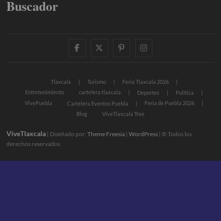
Buscador
facebook
twitter
pinterest
instagram
Tlaxcala
Turismo
Feria Tlaxcala 2026
Entretenimiento
cartelera tlaxcala
Deportes
Política
VivePuebla
Feria de Puebla 2026
Cartelera Eventos Puebla
Blog
ViveTlaxcala Tree
ViveTlaxcala
| Diseñado por:
Theme Freesia
|
WordPress
| © Todos los
derechos reservados