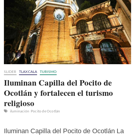
Boletos
y
detalles
del
concierto
en
Liverpub
SLIDER
TLAXCALA
TURISMO
Iluminan Capilla del Pocito de
Ocotlán y fortalecen el turismo
religioso
iluminación
Pocito de Ocotlán
Iluminan Capilla del Pocito de Ocotlán La