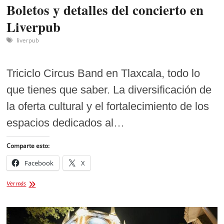
Boletos y detalles del concierto en
Liverpub
liverpub
Triciclo Circus Band en Tlaxcala, todo lo
que tienes que saber. La diversificación de
la oferta cultural y el fortalecimiento de los
espacios dedicados al…
Comparte esto:
Facebook
X
Triciclo
Ver más
Circus
Band
en
Tlaxcala: