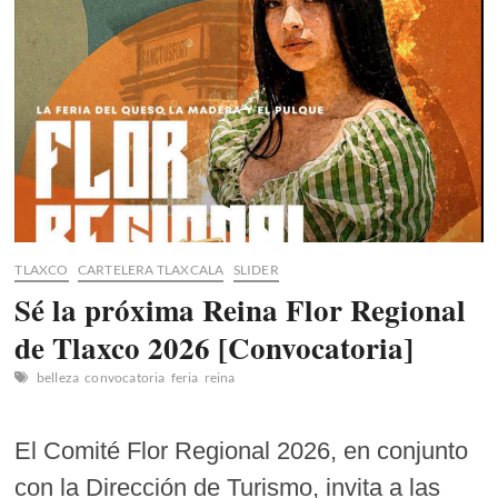
Teolocholco
celebra
su
identidad
con
gastronomía,
cultura
y
tradiciones
TLAXCO
CARTELERA TLAXCALA
SLIDER
Sé la próxima Reina Flor Regional
de Tlaxco 2026 [Convocatoria]
belleza
convocatoria
feria
reina
El Comité Flor Regional 2026, en conjunto
con la Dirección de Turismo, invita a las