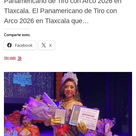
Panamericano de Tiro con Arco 2026 en
Tlaxcala. El Panamericano de Tiro con
Arco 2026 en Tlaxcala que…
Comparte esto:
Facebook
X
Oro
Ver más
y
bronce
para
México:
Jornada
histórica
en
el
Panamericano
de
Tiro
con
Arco
2026