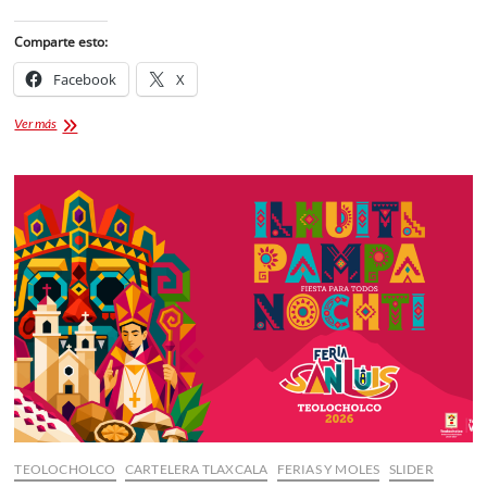
Comparte esto:
Facebook
X
Cartelera
Ver más
Teatro
del
Pueblo
Tlaxcala
2026
TEOLOCHOLCO
CARTELERA TLAXCALA
FERIAS Y MOLES
SLIDER