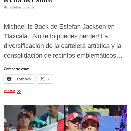
estefan jackson
Michael Is Back de Estefan Jackson en
Tlaxcala. ¡No te lo puedes perder! La
diversificación de la cartelera artística y la
consolidación de recintos emblemáticos…
Comparte esto:
Facebook
X
Michael
Ver más
Is
Back
de
Estefan
Jackson
en
Tlaxcala: