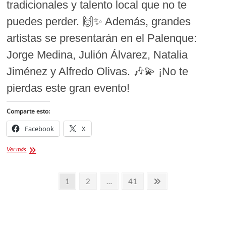
tradicionales y talento local que no te
puedes perder. 🙌✨ Además, grandes
artistas se presentarán en el Palenque:
Jorge Medina, Julión Álvarez, Natalia
Jiménez y Alfredo Olivas. 🎶💫 ¡No te
pierdas este gran evento!
Comparte esto:
Facebook
X
La
Ver más
Feria
Tlaxcala
Paginación
2026
Página
Página
Página
Página
1
2
…
41
Cartelera,
de
siguiente
costos,
y
entradas
todos
los