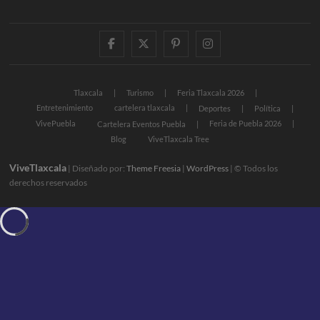
facebook
twitter
pinterest
instagram
Tlaxcala
Turismo
Feria Tlaxcala 2026
Entretenimiento
cartelera tlaxcala
Deportes
Política
VivePuebla
Feria de Puebla 2026
Cartelera Eventos Puebla
Blog
ViveTlaxcala Tree
ViveTlaxcala
| Diseñado por:
Theme Freesia
|
WordPress
| © Todos los
derechos reservados