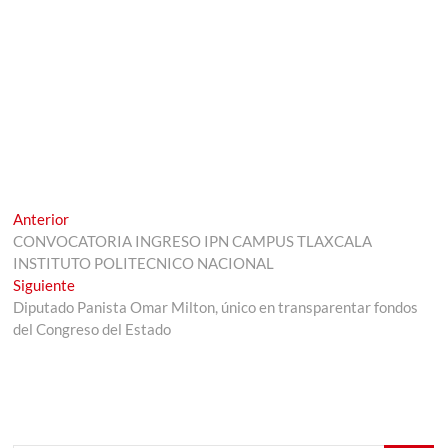
Navegación
Entrada
Anterior
anterior:
CONVOCATORIA INGRESO IPN CAMPUS TLAXCALA
de
INSTITUTO POLITECNICO NACIONAL
entradas
Entrada
Siguiente
siguiente:
Diputado Panista Omar Milton, único en transparentar fondos
del Congreso del Estado