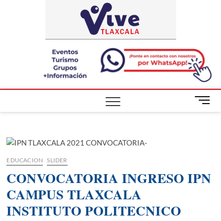
Saltar
ViveTlaxca
A LA VISTA
al
DE TODOS
contenido
B
o
t
ó
n
d
EDUCACION
SLIDER
e
CONVOCATORIA INGRESO IPN
m
e
CAMPUS TLAXCALA
n
INSTITUTO POLITECNICO
ú