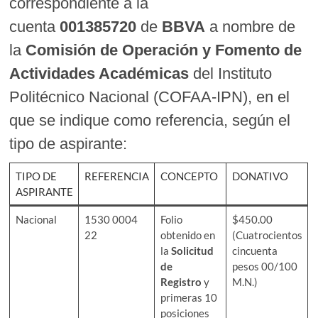
correspondiente a la
cuenta
001385720
de
BBVA
a nombre de
la
Comisión de Operación y Fomento de
Actividades Académicas
del Instituto
Politécnico Nacional (COFAA-IPN), en el
que se indique como referencia, según el
tipo de aspirante:
TIPO DE
REFERENCIA
CONCEPTO
DONATIVO
ASPIRANTE
Nacional
1530 0004
Folio
$450.00
22
obtenido en
(Cuatrocientos
la
Solicitud
cincuenta
de
pesos 00/100
Registro
y
M.N.)
primeras 10
posiciones