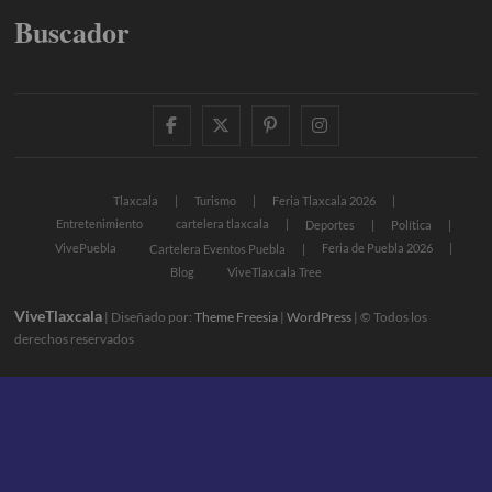
Buscador
facebook
twitter
pinterest
instagram
Tlaxcala
Turismo
Feria Tlaxcala 2026
Entretenimiento
cartelera tlaxcala
Deportes
Política
VivePuebla
Feria de Puebla 2026
Cartelera Eventos Puebla
Blog
ViveTlaxcala Tree
ViveTlaxcala
| Diseñado por:
Theme Freesia
|
WordPress
| © Todos los
derechos reservados