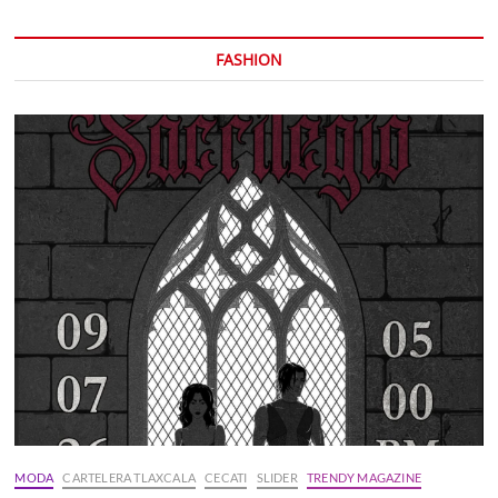
FASHION
MODA
CARTELERA TLAXCALA
CECATI
SLIDER
TRENDY MAGAZINE