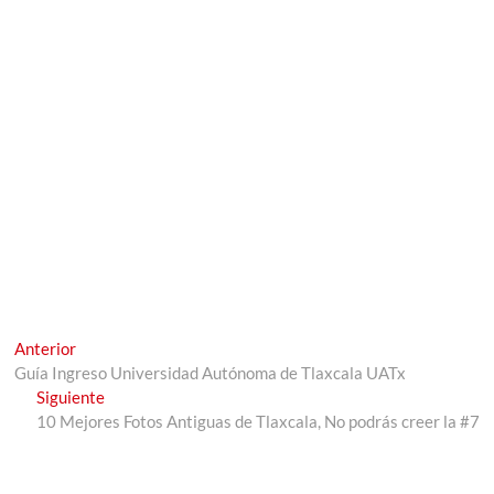
Navegación
Entrada
Anterior
anterior:
Guía Ingreso Universidad Autónoma de Tlaxcala UATx
de
Entrada
Siguiente
entradas
siguiente:
10 Mejores Fotos Antiguas de Tlaxcala, No podrás creer la #7