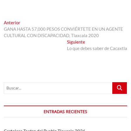
Navegación
Entrada
Anterior
anterior:
GANA HASTA 57,000 PESOS CONVIÉRTETE EN UN AGENTE
de
CULTURAL CON DISCAPACIDAD, Tlaxcala 2020
entradas
Entrada
Siguiente
siguiente:
Lo que debes saber de Cacaxtla
Buscar...
ENTRADAS RECIENTES
Cartelera Teatro del Pueblo Tlaxcala 2026