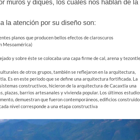
or muros y diques, los cuales nos hablan de la
a la atención por su diseño son:
rentes planos que producen bellos efectos de claroscuros
 en Mesoamérica)
jado y sobre éste se colocaba una capa firme de cal, arena y tezontl
culturales de otros grupos, también se reflejaron en la arquitectura,
tla. Es en este periodo que se define una arquitectura fortificada. La
 sistemas constructivos, hicieron de la arquitectura de Cacaxtla una
, plazas, barrios artesanales y vivienda popular. Los últimos estudio
asamento, demuestran que fueron contemporáneos, edificios construido
 cada nivel corresponde a una etapa constructiva