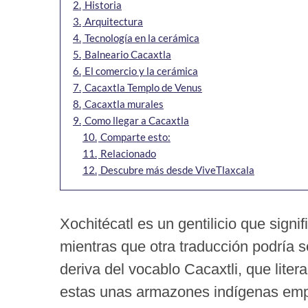
2.
Historia
3.
Arquitectura
4.
Tecnología en la cerámica
5.
Balneario Cacaxtla
6.
El comercio y la cerámica
7.
Cacaxtla Templo de Venus
8.
Cacaxtla murales
9.
Como llegar a Cacaxtla
10.
Comparte esto:
11.
Relacionado
12.
Descubre más desde ViveTlaxcala
Xochitécatl es un gentilicio que signif
mientras que otra traducción podría se
deriva del vocablo Cacaxtli, que liter
estas unas armazones indígenas empl