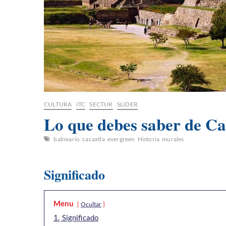
CULTURA
ITC
SECTUR
SLIDER
Lo que debes saber de Ca
balneario
cacaxtla
evergreen
Historia
murales
Significado
Menu
Ocultar
1.
Significado