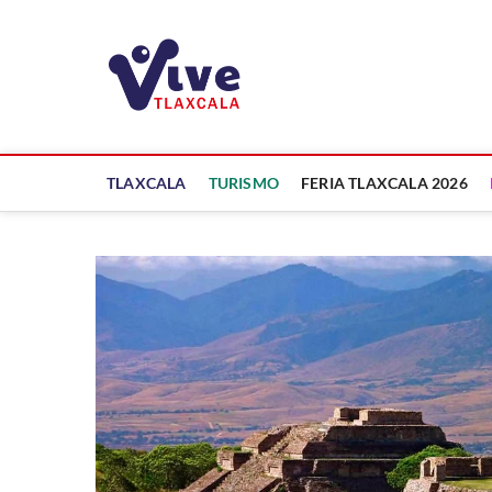
Saltar
al
ViveTlaxcala
contenido
A LA VISTA DE TODOS
TLAXCALA
TURISMO
FERIA TLAXCALA 2026