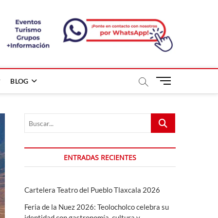
B
BLOG
o
t
ó
Buscar...
n
d
e
m
ENTRADAS RECIENTES
e
n
ú
Cartelera Teatro del Pueblo Tlaxcala 2026
Feria de la Nuez 2026: Teolocholco celebra su
identidad con gastronomía, cultura y