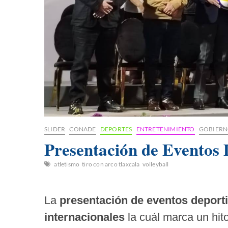
SLIDER
CONADE
DEPORTES
ENTRETENIMIENTO
GOBIERN
Presentación de Eventos 
atletismo
tiro con arco tlaxcala
volleyball
La
presentación de eventos deport
internacionales
la cuál marca un hit