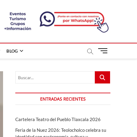
B
BLOG
o
t
ó
Buscar...
n
d
e
m
ENTRADAS RECIENTES
e
n
ú
Cartelera Teatro del Pueblo Tlaxcala 2026
Feria de la Nuez 2026: Teolocholco celebra su
identidad con gastronomía, cultura y